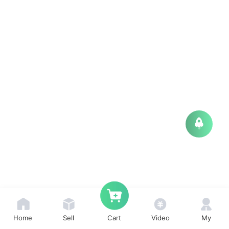
Home
Sell
Video
My
Cart